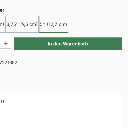
auswählen
er
cm)
3,75'' (9,5 cm)
5'' (12,7 cm)
l: Gib den gewünschten Wert ein oder benutze die Schaltflächen u
In den Warenkorb
7271357
ß"