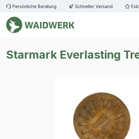
Persönliche Beratung
Schneller Versand
Exk
m Hauptinhalt springen
Zur Suche springen
Zur Hauptnavigation springen
Starmark Everlasting Tr
Bildergalerie überspringen