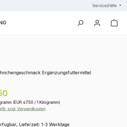
Service/Hilfe
NG
Ware
ühnchengeschmack Ergänzungsfuttermittel
eis:
50
logramm
(EUR 47.50 / 1 Kilogramm)
MwSt. zzgl. Versandkosten
fügbar, Lieferzeit: 1-3 Werktage