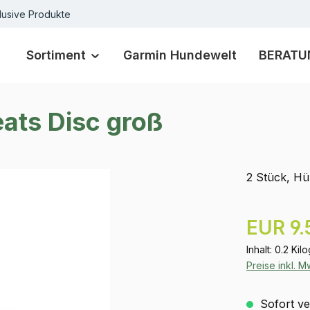
lusive Produkte
Sortiment
Garmin Hundewelt
BERATU
eats Disc groß
2 Stück, H
Regulärer Pr
EUR 9.
Inhalt:
0.2 Ki
Preise inkl. 
Sofort ver