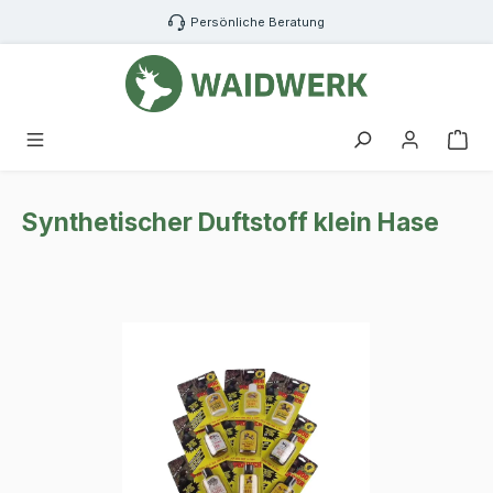
Zum Hauptinhalt springen
Persönliche Beratung
War
Synthetischer Duftstoff klein Hase
Bildergalerie überspringen