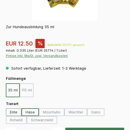
Zur Hundeausbildung 35 ml
Verkaufspreis:
EUR 12.50
%
Regulärer Preis:
EUR 13.90
(10.07% gespart)
Inhalt:
0.035 Liter
(EUR 357.14 / 1 Liter)
Preise inkl. MwSt. zzgl. Versandkosten
Sofort verfügbar, Lieferzeit: 1-3 Werktage
auswählen
Füllmenge
35 ml
115 ml
(Diese Option ist zurzeit nicht verfügbar.)
auswählen
Tierart
Ente
Hase
Moorhuhn
Wachtel
Gans
(Diese Option ist zurzeit nicht verfügbar.)
(Diese Option ist zurzeit nicht ver
(Diese Option ist zurz
Rotwild
Schwarzwild
(Diese Option ist zurzeit nicht verfügbar.)
(Diese Option ist zurzeit nicht verfügbar.)
Produkt Anzahl: Gib den gewünschten Wert ein oder benutze die Schaltfläch