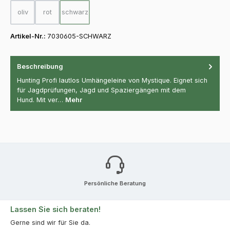
oliv
rot
schwarz
(Diese Option ist zurzeit nicht verfügbar.)
(Diese Option ist zurzeit nicht verfügbar.)
(Diese Option ist zurzeit nicht verfügbar.)
Artikel-Nr.:
7030605-SCHWARZ
Beschreibung
Hunting Profi lautlos Umhängeleine von Mystique. Eignet sich
für Jagdprüfungen, Jagd und Spaziergängen mit dem
Hund. Mit ver…
Mehr
Persönliche Beratung
Lassen Sie sich beraten!
Gerne sind wir für Sie da.