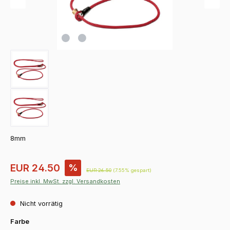
8mm
Verkaufspreis:
EUR 24.50
%
Regulärer Preis:
EUR 26.50
(7.55% gespart)
Preise inkl. MwSt. zzgl. Versandkosten
Nicht vorrätig
auswählen
Farbe