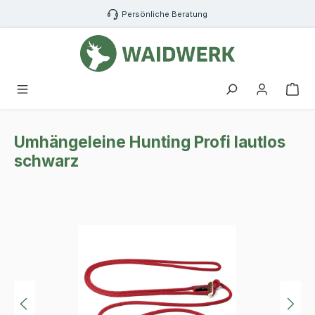
Zum Hauptinhalt springen
Persönliche Beratung
War
Umhängeleine Hunting Profi lautlos
schwarz
Bildergalerie überspringen