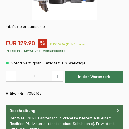
mit flexibler Laufsohle
Verkaufspreis:
EUR 129.90
%
Regulärer Preis:
EUR 149.90
(13.34% gespart)
Preise inkl. MwSt. zzgl. Versandkosten
Sofort verfügbar, Lieferzeit: 1-3 Werktage
Produkt Anzahl: Gib den gewünschten Wert ein oder benutze die Schaltfläch
In den Warenkorb
Artikel-Nr.:
7050165
Beschreibung
Der WAIDWERK Fährtenschuh Premium besteht aus einem
flexiblen PU-Material (ähnlich einer Schuhsohle). Er wird mit