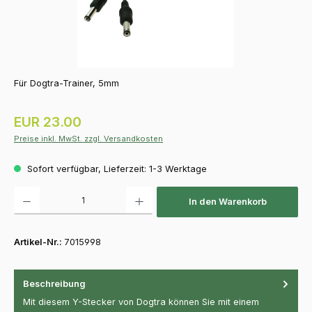
Für Dogtra-Trainer, 5mm
Regulärer Preis:
EUR 23.00
Preise inkl. MwSt. zzgl. Versandkosten
Sofort verfügbar, Lieferzeit: 1-3 Werktage
Produkt Anzahl: Gib den gewünschten Wert ein oder benutze die Schaltfläch
In den Warenkorb
Artikel-Nr.:
7015998
Beschreibung
Mit diesem Y-Stecker von Dogtra können Sie mit einem