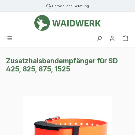
Zum Hauptinhalt springen
Persönliche Beratung
War
Zusatzhalsbandempfänger für SD
425, 825, 875, 1525
Bildergalerie überspringen