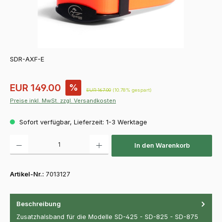
SDR-AXF-E
Verkaufspreis:
EUR 149.00
%
Regulärer Preis:
EUR 167.00
(10.78% gespart)
Preise inkl. MwSt. zzgl. Versandkosten
Sofort verfügbar, Lieferzeit: 1-3 Werktage
Produkt Anzahl: Gib den gewünschten Wert ein oder benutze die Schaltfläch
In den Warenkorb
Artikel-Nr.:
7013127
Beschreibung
Zusatzhalsband für die Modelle SD-425 - SD-825 - SD-875