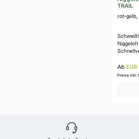
TRAIL
rot-gelb,
Schweißh
Niggeloh
Schnellv
an der V
Neoprenp
Reguläre
Ab
EUR 
Preise inkl