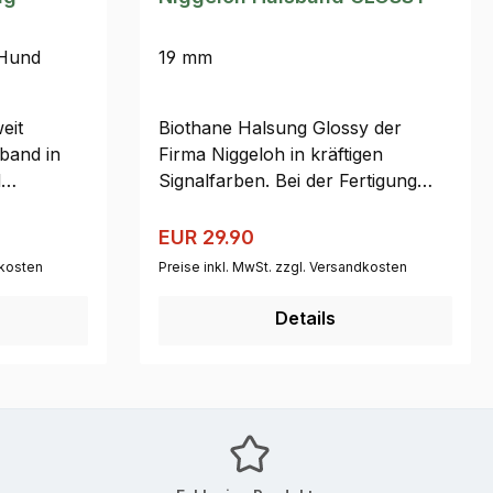
 Hund
19 mm
eit
Biothane Halsung Glossy der
rband in
Firma Niggeloh in kräftigen
d
Signalfarben. Bei der Fertigung
parenter
werden robuste
n für
Messingbeschlagteile verarbeitet.
Regulärer Preis:
Verkaufspreis:
EUR 29.90
 Ein
dkosten
Preise inkl. MwSt. zzgl. Versandkosten
iber wird
n:
Details
t unter
ung