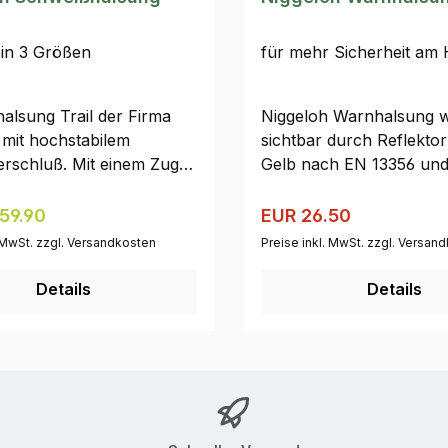
 in 3 Größen
für mehr Sicherheit am
alsung Trail der Firma
Niggeloh Warnhalsung w
 mit hochstabilem
sichtbar durch Reflekto
erschluß. Mit einem Zug
Gelb nach EN 13356 un
erschlußhülse und
Signalorange. Mit trans
olsterung innen.
Folie zum Herausnehme
Regulärer Preis:
r Preis:
Verkaufspreis:
59.90
EUR 26.50
individuelle Beschriftung.
. MwSt. zzgl. Versandkosten
Preise inkl. MwSt. zzgl. Versan
wasserfester Faserschre
mitgeliefert.Bitte beachte
Details
Details
Teilweise elastisch, somi
Umständen Selbstbefrei
möglich.