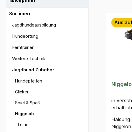
Navigation
Sortiment
Auslauf
Jagdhundeausbildung
Hundeortung
Ferntrainer
Weitere Technik
Jagdhund Zubehör
Hundepfeifen
Niggelo
Clicker
in versc
Spiel & Spaß
erhältlich
Niggeloh
Halsung 
Leine
Niggeloh 