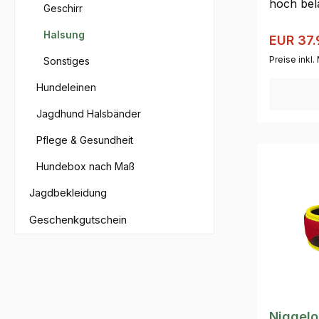
hoch bel
Geschirr
Metallst
Halsung
und stab
Verkaufs
EUR 37.
beachten
Preise inkl
Sonstiges
ist kein
Hundeleinen
als regu
der Jagd
Jagdhund Halsbänder
Pflege & Gesundheit
Hundebox nach Maß
Jagdbekleidung
Geschenkgutschein
Niggel