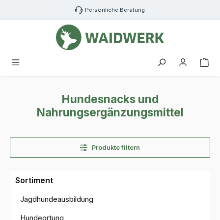
Zum Hauptinhalt springen
Persönliche Beratung
War
Hundesnacks und
Nahrungsergänzungsmittel
Produkte filtern
Sortiment
Jagdhundeausbildung
Hundeortung