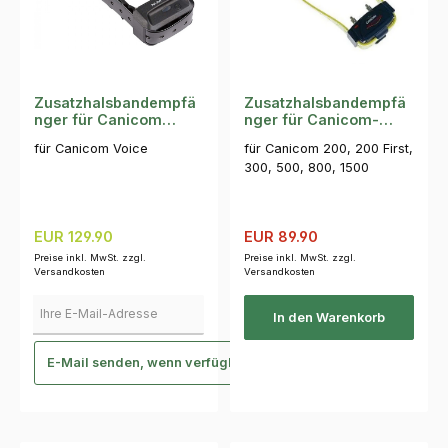
Zusatzhalsbandempfä
Zusatzhalsbandempfä
nger für Canicom
nger für Canicom-
Voice
Trainer
für Canicom Voice
für Canicom 200, 200 First,
300, 500, 800, 1500
Regulärer Preis:
Verkaufspreis:
Regulärer Preis:
EUR 129.90
EUR 89.90
Preise inkl. MwSt. zzgl.
Preise inkl. MwSt. zzgl.
Versandkosten
Versandkosten
Ihre E-Mail-Adresse
In den Warenkorb
E-Mail senden, wenn verfügbar