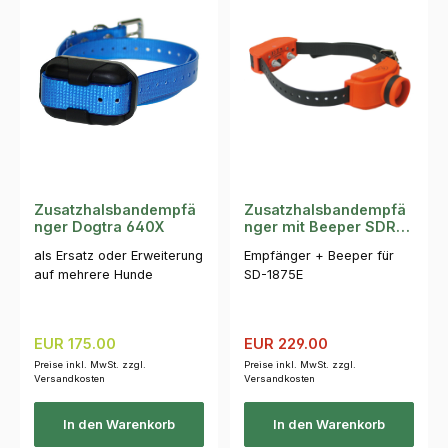
Zusatzhalsbandempfä
Zusatzhalsbandempfä
nger Dogtra 640X
nger mit Beeper SDR-
ABE
als Ersatz oder Erweiterung
Empfänger + Beeper für
auf mehrere Hunde
SD-1875E
Regulärer Preis:
Verkaufspreis:
Regulärer Preis:
EUR 175.00
EUR 229.00
Preise inkl. MwSt. zzgl.
Preise inkl. MwSt. zzgl.
Versandkosten
Versandkosten
In den Warenkorb
In den Warenkorb