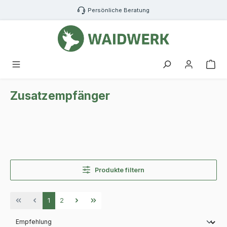
Zum Hauptinhalt springen
Persönliche Beratung
War
Zusatzempfänger
Produkte filtern
Seite
Seite
1
2