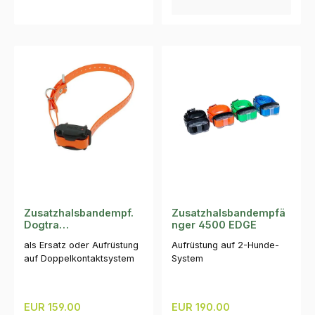
Zusatzhalsbandempf.
Zusatzhalsbandempfä
Dogtra
nger 4500 EDGE
610C/612C/640C/642C
als Ersatz oder Aufrüstung
Aufrüstung auf 2-Hunde-
auf Doppelkontaktsystem
System
Regulärer Preis:
Regulärer Preis:
EUR 159.00
EUR 190.00