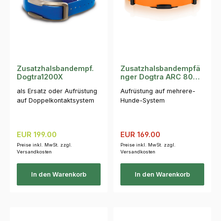
Zusatzhalsbandempf.
Zusatzhalsbandempfä
Dogtra1200X
nger Dogtra ARC 800
Orange
als Ersatz oder Aufrüstung
Aufrüstung auf mehrere-
auf Doppelkontaktsystem
Hunde-System
Regulärer Preis:
Verkaufspreis:
Regulärer Preis:
EUR 199.00
EUR 169.00
Preise inkl. MwSt. zzgl.
Preise inkl. MwSt. zzgl.
Versandkosten
Versandkosten
In den Warenkorb
In den Warenkorb