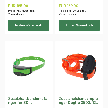
Regulärer Preis:
Regulärer Preis:
EUR 185.00
EUR 169.00
Preise inkl. MwSt. zzgl.
Preise inkl. MwSt. zzgl.
Versandkosten
Versandkosten
In den Warenkorb
In den Warenkorb
Zusatzhalsbandempfä
Zusatzhalsbandempfä
nger für SD
nger Dogtra 3500/ 1210
1225E,1275E & 1825E
NCP