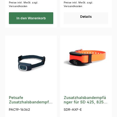
Preise inkl. MwSt. zzgl.
Preise inkl. MwSt. zzgl.
Versandkosten
Versandkosten
Details
In den Warenkorb
Petsafe
Zusatzhalsbandempfä
Zusatzhalsbandempfä
nger für SD 425, 825,
nger 300m, 600m,
875, 1525
PAC19-16362
SDR-AXF-E
900m