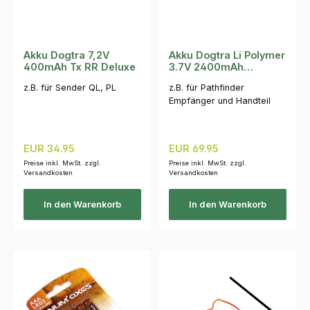
Akku Dogtra 7,2V
Akku Dogtra Li Polymer
400mAh Tx RR Deluxe
3.7V 2400mAh
Pathfinder
z.B. für Sender QL, PL
z.B. für Pathfinder
Empfänger und Handteil
Regulärer Preis:
Regulärer Preis:
EUR 34.95
EUR 69.95
Preise inkl. MwSt. zzgl.
Preise inkl. MwSt. zzgl.
Versandkosten
Versandkosten
In den Warenkorb
In den Warenkorb