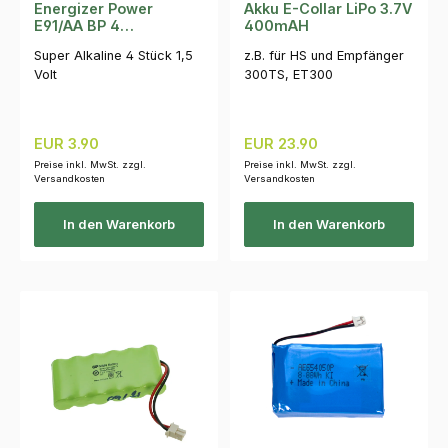
Energizer Power
Akku E-Collar LiPo 3.7V
E91/AA BP 4
400mAH
Mignonpack
Super Alkaline 4 Stück 1,5
z.B. für HS und Empfänger
Volt
300TS, ET300
Regulärer Preis:
Regulärer Preis:
EUR 3.90
EUR 23.90
Preise inkl. MwSt. zzgl.
Preise inkl. MwSt. zzgl.
Versandkosten
Versandkosten
In den Warenkorb
In den Warenkorb