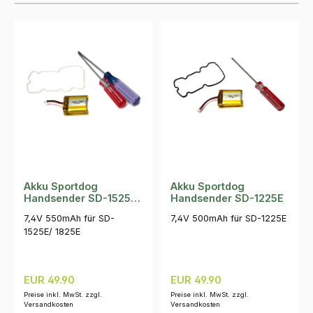
Akku Sportdog
Akku Sportdog
Handsender SD-1525E/
Handsender SD-1225E
1825E
7,4V 550mAh für SD-
7,4V 500mAh für SD-1225E
1525E/ 1825E
Regulärer Preis:
Regulärer Preis:
EUR 49.90
EUR 49.90
Preise inkl. MwSt. zzgl.
Preise inkl. MwSt. zzgl.
Versandkosten
Versandkosten