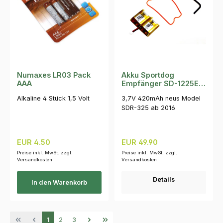
Numaxes LR03 Pack
Akku Sportdog
AAA
Empfänger SD-1225E/
1275E/ 1825E
Alkaline 4 Stück 1,5 Volt
3,7V 420mAh neus Model
SDR-325 ab 2016
Regulärer Preis:
Regulärer Preis:
EUR 4.50
EUR 49.90
Preise inkl. MwSt. zzgl.
Preise inkl. MwSt. zzgl.
Versandkosten
Versandkosten
Details
In den Warenkorb
Seite
Seite
Seite
1
2
3