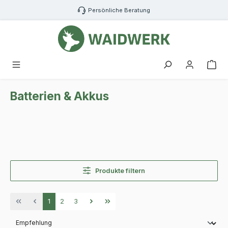
Zum Hauptinhalt springen
Persönliche Beratung
War
Batterien & Akkus
Produkte filtern
Seite
Seite
Seite
1
2
3