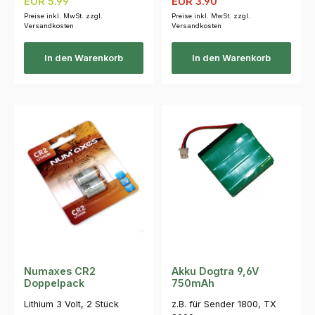
Regulärer Preis:
Verkaufspreis:
EUR 5.99
EUR 3.90
Preise inkl. MwSt. zzgl.
Preise inkl. MwSt. zzgl.
Versandkosten
Versandkosten
In den Warenkorb
In den Warenkorb
Numaxes CR2
Akku Dogtra 9,6V
Doppelpack
750mAh
Lithium 3 Volt, 2 Stück
z.B. für Sender 1800, TX