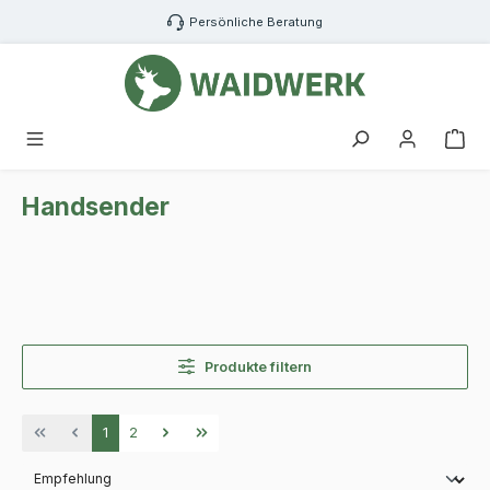
Zum Hauptinhalt springen
Persönliche Beratung
War
Handsender
Produkte filtern
Seite
Seite
1
2