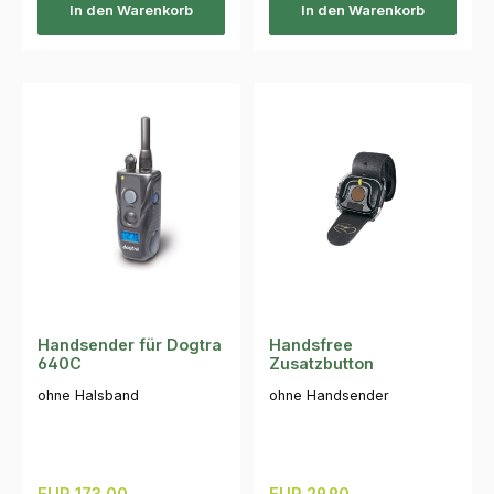
In den Warenkorb
In den Warenkorb
Handsender für Dogtra
Handsfree
640C
Zusatzbutton
ohne Halsband
ohne Handsender
Regulärer Preis:
Regulärer Preis:
EUR 173.00
EUR 29.90